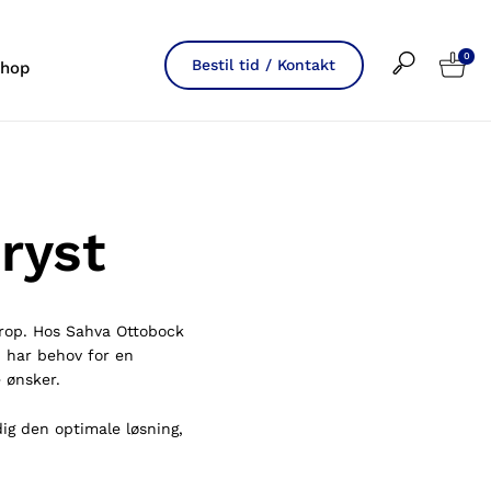
0
Bestil tid / Kontakt
hop
bryst
krop. Hos Sahva Ottobock
u har behov for en
e ønsker.
dig den optimale løsning,