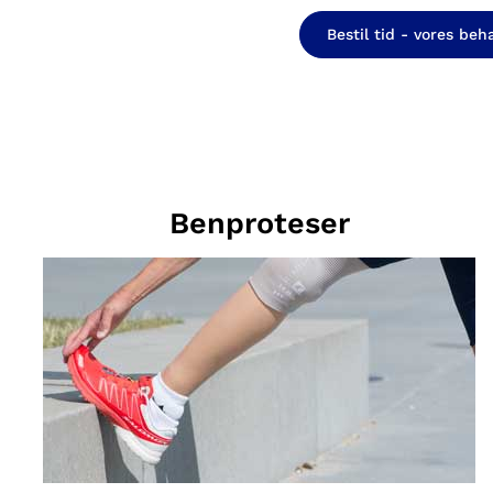
Bestil tid - vores be
Benproteser