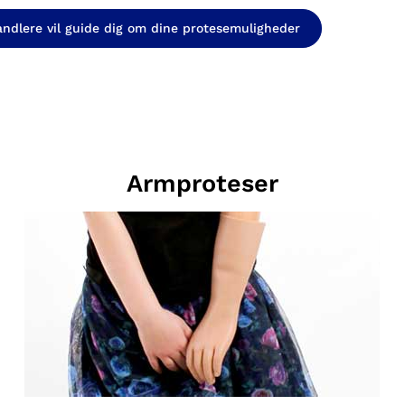
handlere vil guide dig om dine protesemuligheder
Armproteser