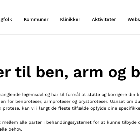
agfolk
Kommuner
Klinikker
Aktiviteter
Webs
r til ben, arm og 
anglende legemsdel og har til formål at støtte og korrigere din 
nden for benproteser, armproteser og brystproteser. Uanset om d
 protese, kan vi i langt de fleste tilfælde opfylde dine specifikk
t mellem alle parter i behandlingssystemet for at kunne tilbyde 
elle behov.